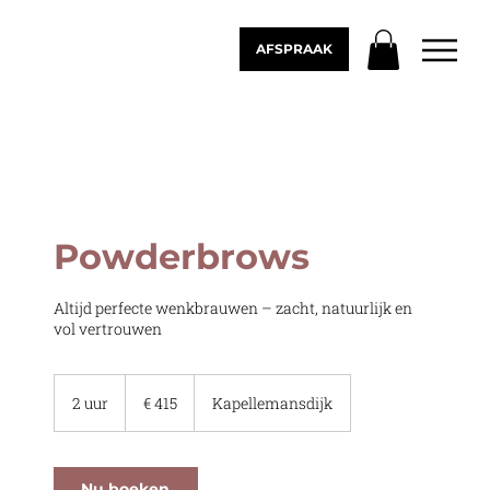
AFSPRAAK
Powderbrows
Altijd perfecte wenkbrauwen – zacht, natuurlijk en
vol vertrouwen
415
euro
2 uur
2
€ 415
Kapellemansdijk
u
u
r
Nu boeken