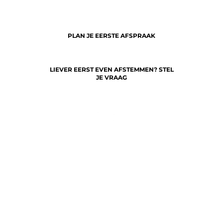
PLAN JE EERSTE AFSPRAAK
LIEVER EERST EVEN AFSTEMMEN? STEL
JE VRAAG
AFSPRAAK
VEELGESTELDE VRAGEN
PRIVACY POLICY
ALGEMENE VOORWAARDEN