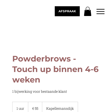
AFSPRAAK
Powderbrows -
Touch up binnen 4-6
weken
1 bijwerking voor bestaande klant
55
euro
1 uur
1
€ 55
Kapellemansdijk