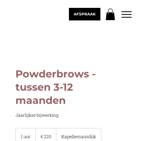
AFSPRAAK
Powderbrows -
tussen 3-12
maanden
Jaarlijkse bijwerking
220
euro
1 uur
1
€ 220
Kapellemansdijk