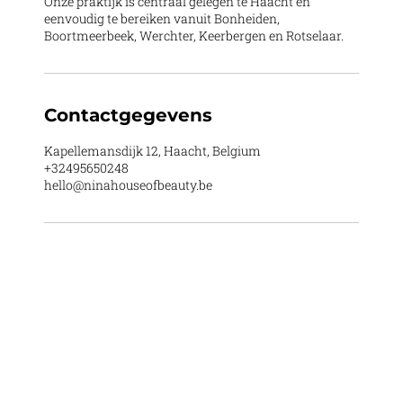
Onze praktijk is centraal gelegen te Haacht en
eenvoudig te bereiken vanuit Bonheiden,
Boortmeerbeek, Werchter, Keerbergen en Rotselaar.
Contactgegevens
Kapellemansdijk 12, Haacht, Belgium
+32495650248
hello@ninahouseofbeauty.be