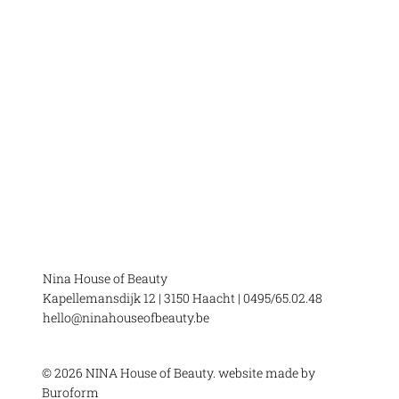
AFSPRAAK
VEELGESTELDE VRAGEN
PRIVACY POLICY
ALGEMENE VOORWAARDEN
Nina House of Beauty
Kapellemansdijk 12 | 3150 Haacht | 0495/65.02.48
hello@ninahouseofbeauty.be
© 2026 NINA House of Beauty. website made by
Buroform